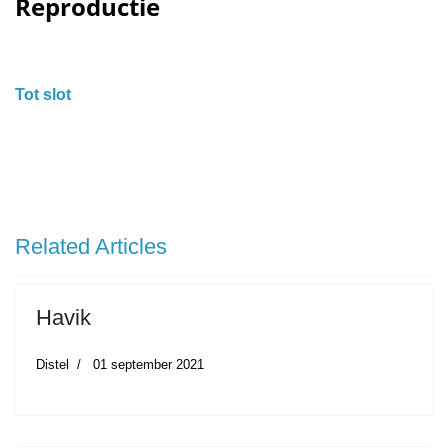
Reproductie
Tot slot
Volgende Artikel: Havik
Volgende
Related Articles
Havik
Distel
01 september 2021