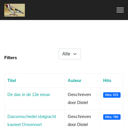
Toon #
Filter
Filters
Titel
Auteur
Hits
De das in de 13e eeuw
Geschreven
Hits: 572
door Distel
Dassenschedel slotgracht
Geschreven
Hits: 760
kasteel Onsenoort
door Distel